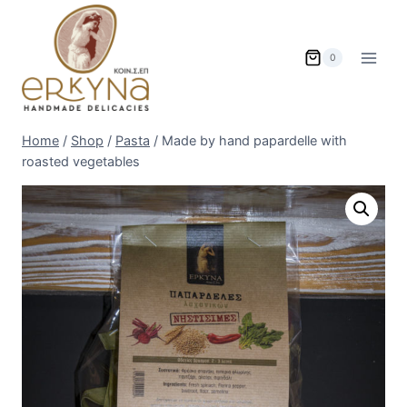
Skip
to
content
0
Home
/
Shop
/
Pasta
/
Made by hand papardelle with
roasted vegetables