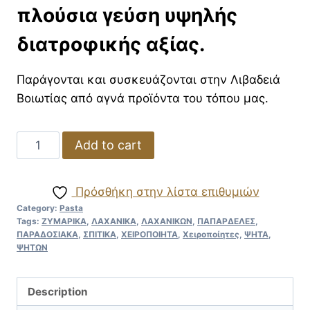
πλούσια γεύση υψηλής
διατροφικής αξίας.
Παράγονται και συσκευάζονται στην Λιβαδειά
Βοιωτίας από αγνά προϊόντα του τόπου μας.
Made
Add to cart
by
hand
Πρόσθήκη στην λίστα επιθυμιών
papardelle
Category:
Pasta
with
Tags:
ΖΥΜΑΡΙΚΑ
,
ΛΑΧΑΝΙΚΑ
,
ΛΑΧΑΝΙΚΩΝ
,
ΠΑΠΑΡΔΕΛΕΣ
,
roasted
ΠΑΡΑΔΟΣΙΑΚΑ
,
ΣΠΙΤΙΚΑ
,
ΧΕΙΡΟΠΟΙΗΤΑ
,
Χειροποίητες
,
ΨΗΤΑ
,
ΨΗΤΩΝ
vegetables
quantity
Description