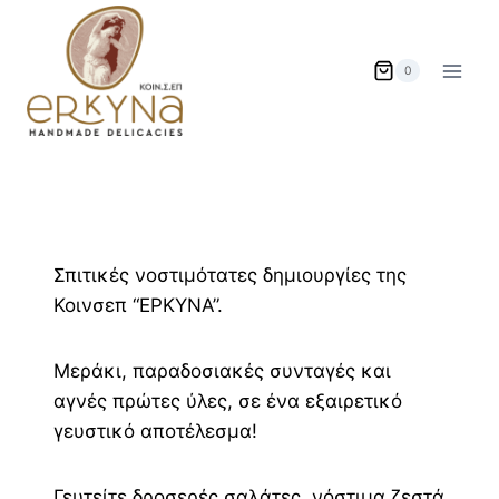
Skip
to
content
0
Σπιτικές νοστιμότατες δημιουργίες της
Κοινσεπ “ΕΡΚΥΝΑ”.
Μεράκι, παραδοσιακές συνταγές και
αγνές πρώτες ύλες, σε ένα εξαιρετικό
γευστικό αποτέλεσμα!
Γευτείτε δροσερές σαλάτες, νόστιμα ζεστά