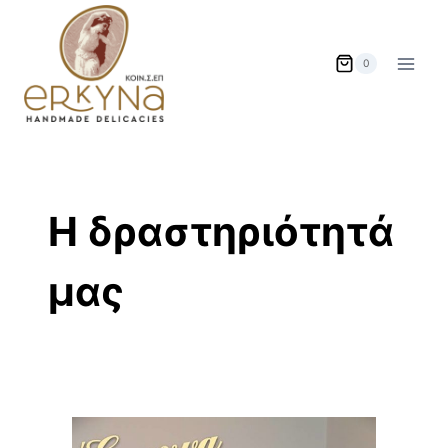
Skip
to
content
0
Η δραστηριότητά
μας