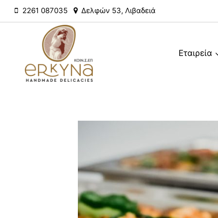
Skip
2261 087035
Δελφών 53, Λιβαδειά
to
content
Εταιρεία