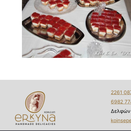
2261 08
6982 7
Δελφών 
koinsep