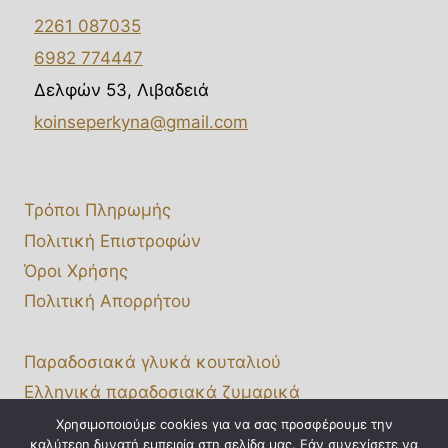
2261 087035
6982 774447
Δελφών 53, Λιβαδειά
koinseperkyna@gmail.com
Τρόποι Πληρωμής
Πολιτική Επιστροφών
Όροι Χρήσης
Πολιτική Απορρήτου
Παραδοσιακά γλυκά κουταλιού
Ελληνικά παραδοσιακά ζυμαρικά
Χονδρική πώληση
Χρησιμοποιούμε cookies για να σας προσφέρουμε την
καλύτερη δυνατή εμπειρία στη σελίδα μας. Εάν συνεχίσετε να