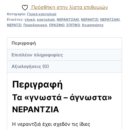
Πρόσθήκη στην λίστα επιθυμιών
Κατηγορία:
Γλυκά κουταλιού
Ετικέτες:
γλυκό
,
κουταλιού
,
ΝΕΡΑΝΤΖΑΚΙ
,
ΝΕΡΑΝΤΖΙ
,
ΝΕΡΑΤΖΑΚΙ
,
ΝΕΡΑΤΖΙ
,
Παραδοσιακό
,
ΠΡΑΣΙΝΟ
,
ΣΠΙΤΙΚΟ
,
Χειροποίητο
Περιγραφή
Επιπλέον πληροφορίες
Αξιολογήσεις (0)
Περιγραφή
Τα «γνωστά – άγνωστα»
ΝΕΡΑΝΤΖΙΑ
Η νεραντζιά έχει σχεδόν τις ίδιες