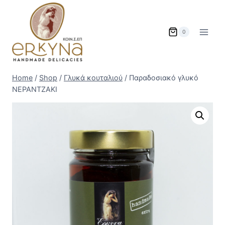
Skip
to
content
0
Home
/
Shop
/
Γλυκά κουταλιού
/
Παραδοσιακό γλυκό
ΝΕΡΑΝΤΖΑΚΙ