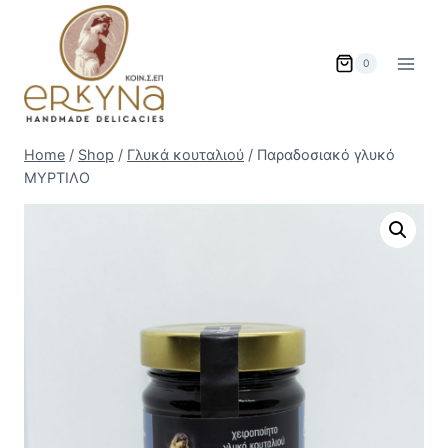
Skip
to
content
0
Home
/
Shop
/
Γλυκά κουταλιού
/
Παραδοσιακό γλυκό
ΜΥΡΤΙΛΟ