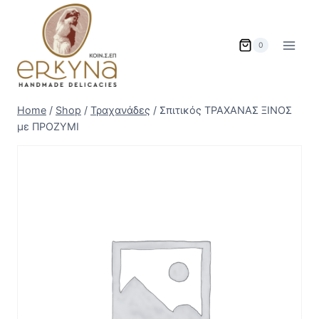
Skip
to
content
0
Home
/
Shop
/
Τραχανάδες
/
Σπιτικός ΤΡΑΧΑΝΑΣ ΞΙΝΟΣ
με ΠΡΟΖΥΜΙ