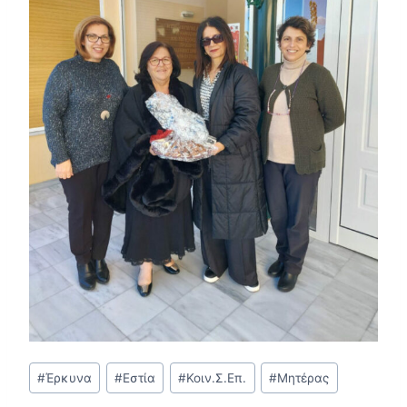
Post
#
Έρκυνα
#
Εστία
#
Κοιν.Σ.Επ.
#
Μητέρας
Tags: