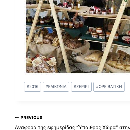
Post
#
2016
#
ΕΛΙΚΩΝΙΑ
#
ΖΕΡΙΚΙ
#
ΟΡΕΙΒΑΤΙΚΗ
Tags:
Πλοήγηση
PREVIOUS
Αναφορά της εφημερίδας “Ύπαιθρος Χώρα” στην