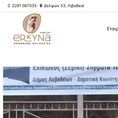
Skip
2261 087035
Δελφών 53, Λιβαδειά
to
content
Εται