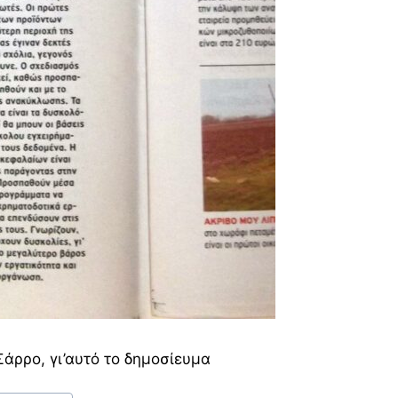
άρρο, γι’αυτό το δημοσίευμα