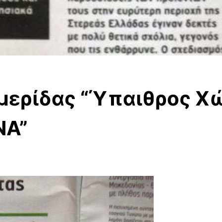
μερίδας “Ύπαιθρος Χ
ΝΑ”