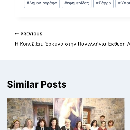
#
Δημοσιογράφο
#
εφημερίδας
#
Σάρρο
#
Ύπα
Tags:
Πλοήγηση
PREVIOUS
Η Κοιν.Σ.Επ. Έρκυνα στην Πανελλήνια Έκθεση Λ
άρθρων
Similar Posts