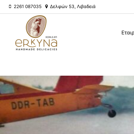
Skip
2261 087035
Δελφών 53, Λιβαδειά
to
content
Εται