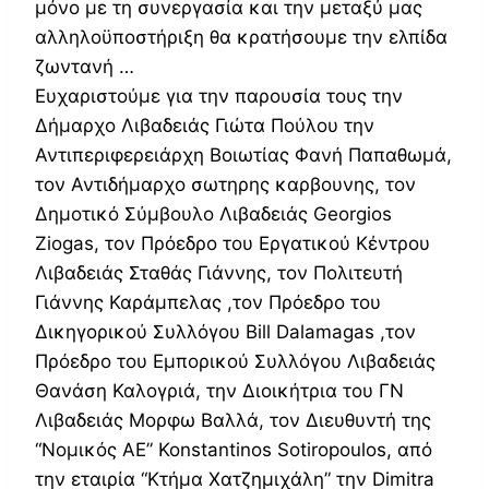
μόνο με τη συνεργασία και την μεταξύ μας
αλληλοϋποστήριξη θα κρατήσουμε την ελπίδα
ζωντανή …
Ευχαριστούμε για την παρουσία τους την
Δήμαρχο Λιβαδειάς Γιώτα Πούλου την
Αντιπεριφερειάρχη Βοιωτίας Φανή Παπαθωμά,
τον Αντιδήμαρχο σωτηρης καρβουνης, τον
Δημοτικό Σύμβουλο Λιβαδειάς Georgios
Ziogas, τον Πρόεδρο του Εργατικού Κέντρου
Λιβαδειάς Σταθάς Γιάννης, τον Πολιτευτή
Γιάννης Καράμπελας ,τον Πρόεδρο του
Δικηγορικού Συλλόγου Bill Dalamagas ,τον
Πρόεδρο του Εμπορικού Συλλόγου Λιβαδειάς
Θανάση Καλογριά, την Διοικήτρια του ΓΝ
Λιβαδειάς Μορφω Βαλλά, τον Διευθυντή της
“Νομικός ΑΕ” Konstantinos Sotiropoulos, από
την εταιρία “Κτήμα Χατζημιχάλη” την Dimitra