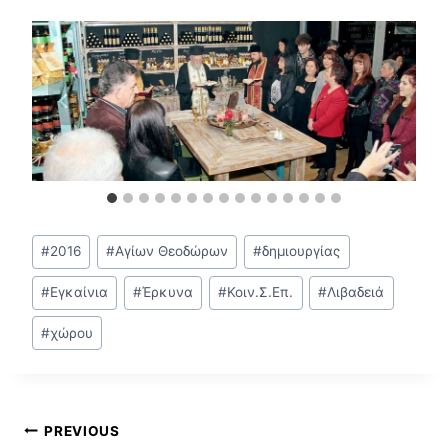
Post
#
2016
#
Αγίων Θεοδώρων
#
δημιουργίας
Tags:
#
Εγκαίνια
#
Έρκυνα
#
Κοιν.Σ.Επ.
#
Λιβαδειά
#
χώρου
Πλοήγηση
PREVIOUS