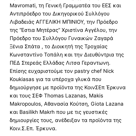
Mavromati, τη Γενική Γραμματέα του ΕΕΣ και
Αντιπρόεδρο του Δικηγορικού Συλλόγου
Λιβαδειάς ΑΓΓΕΛΙΚΗ ΜΠΙΝΙΟΥ, την Πρόεδρο
της “Εστια Μητέρας” Χριστίνα Αγγέλου, την
Πρόεδρο του Συλλόγου Γυναικών Ζαγαρά
Ξένια Σπάτα , το Διοικητή της Τροχαίας
Κωνσταντίνο Τοπάλη και την Διευθύντρια της
ΠΕΔ Στερεάς Ελλάδας Λιτσα Γεραντωνη.
Επίσης ευχαριστούμε τον pastry chef Nick
Koukiasas για τα υπέροχα γλυκά που
δημιούργησε με προϊόντα της ΚοινΣΕπ Έρκυνα
και τους ΣΕΦ Thomas Lazanas, Makis
Makropoulos, Αθανασία Κούτση, Giota Lazana
και Basilikh Makrh που με τις γευστικές
δημιουργίες τους, ανέδειξαν τα προϊόντα της
Κοιν.Σ.Επ. Έρκυνα.