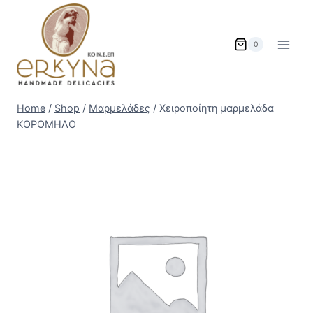
Skip
to
content
0
Home
/
Shop
/
Μαρμελάδες
/
Χειροποίητη μαρμελάδα
ΚΟΡΟΜΗΛΟ