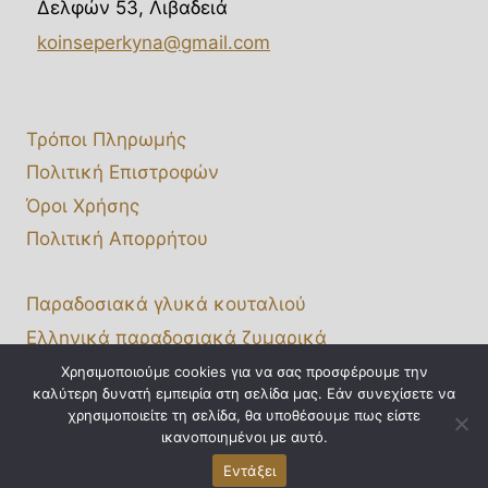
Δελφών 53, Λιβαδειά
koinseperkyna@gmail.com
Τρόποι Πληρωμής
Πολιτική Επιστροφών
Όροι Χρήσης
Πολιτική Απορρήτου
Παραδοσιακά γλυκά κουταλιού
Ελληνικά παραδοσιακά ζυμαρικά
Χονδρική πώληση
Χρησιμοποιούμε cookies για να σας προσφέρουμε την
καλύτερη δυνατή εμπειρία στη σελίδα μας. Εάν συνεχίσετε να
Affiliate Portal
χρησιμοποιείτε τη σελίδα, θα υποθέσουμε πως είστε
ικανοποιημένοι με αυτό.
Εντάξει
© 2026 Κοιν.Σ.Επ. «ΈΡΚΥΝΑ» | Design by
Bluemind.gr