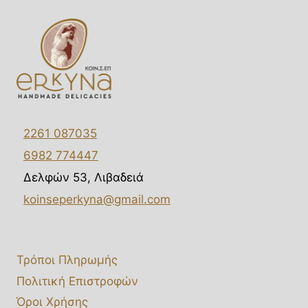
ΔΙΆΘΕΣΗΣ
ΤΩΝ
ΠΡΟΪΌΝΤΩΝ
ΤΗΣ
ΚΟΙΝ.Σ.ΕΠ.
‘ΕΡΚΥΝΑ
(ΑΓΊΩΝ
ΘΕΟΔΏΡΩΝ
–
2261 087035
ΛΙΒΑΔΕΙΆ)
6982 774447
ΠΟΥ
ΠΡΑΓΜΑΤΟΠΟΙΉΘΗΚΕ
Δελφών 53, Λιβαδειά
ΣΤΙΣ
koinseperkyna@gmail.com
25-
11-
2016
Τρόποι Πληρωμής
Πολιτική Επιστροφών
Όροι Χρήσης